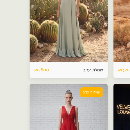
שמלת ערב
₪
2800
₪
32
שמלות ערב