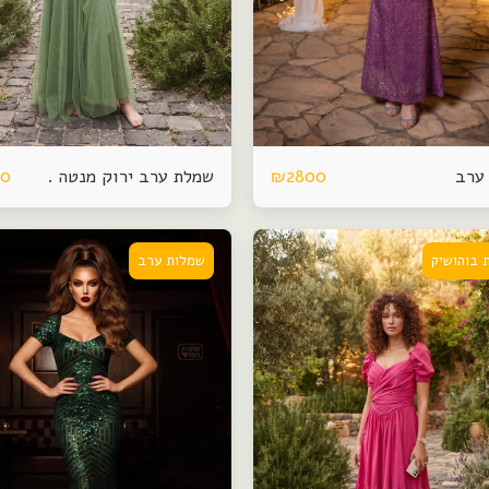
ערב
שמלת ערב ירוק מנטה .
00
₪
2800
 בוהושיק
שמלות ערב