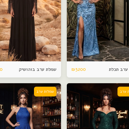
ערב תכלת
שמלת ערב בוהושיק
00
₪
3200
 ערב
שמלות ערב