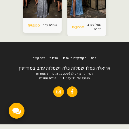
שמלת ערב
3200
₪
שמלת ערב
שמלת ערב
₪
3200
₪
3200
תכלת
לחתונה
בית
הקולקציות שלנו
אודות
צור קשר
אריאלה כסלו שמלות כלה ושמלות ערב במודיעין
זכויות יוצרים © 2026 כל הזכויות שמורות
מופעל על-ידי
SITE123
-
בניית אתרים