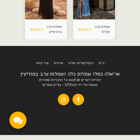
2800
₪
שמלת ערב
שמלת ערב
שמלת ערב
₪
3200
₪
3200
תכלת
בוהושיק
בית
הקולקציות שלנו
אודות
צור קשר
אריאלה כסלו שמלות כלה ושמלות ערב במודיעין
זכויות יוצרים © 2026 כל הזכויות שמורות
מופעל על-ידי
SITE123
-
בניית אתרים