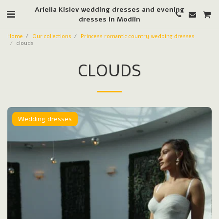
Ariella Kislev wedding dresses and evening
dresses in Modiin
Home
Our collections
Princess romantic country wedding dresses
clouds
CLOUDS
Wedding dresses