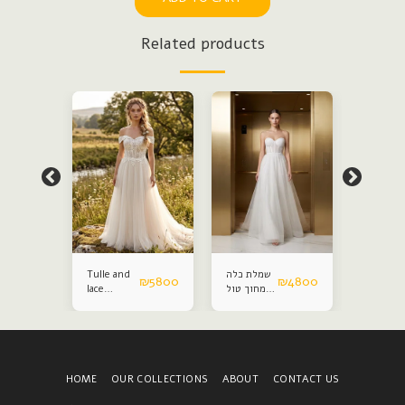
Related products
Satin an
שמלת כלה
Tulle and
₪
4800
₪
5800
₪
4800
lace
מחוך טול
lace
weddin
נפח
wedding
dress
dress
HOME
OUR COLLECTIONS
ABOUT
CONTACT US