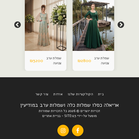
שמלת ערב
שמלת ערב
שמלת ערב
₪
3200
₪
2800
₪
3200
צנועה
צנועה
צנועה
בית
הקולקציות שלנו
אודות
צור קשר
אריאלה כסלו שמלות כלה ושמלות ערב במודיעין
זכויות יוצרים © 2026 כל הזכויות שמורות
מופעל על-ידי
SITE123
-
בניית אתרים