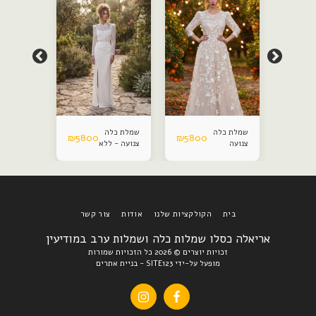
שמלת כלה
שמלת כלה
שמלת כלה
₪
5800
₪
5800
₪
5800
צנועה
צנועה - ללא
צנועה כול
חצאית
חצאית
הפתעה
הפתעה
בית
הקולקציות שלנו
אודות
צור קשר
אריאלה כסלו שמלות כלה ושמלות ערב במודיעין
זכויות יוצרים © 2026 כל הזכויות שמורות
מופעל על-ידי
SITE123
-
בניית אתרים