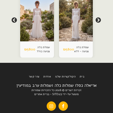
שמלת כלה
שמלת כלה
שמלת כלה
₪
5800
₪
5800
₪
5800
צנועה - ללא
צנועה כולל
צנועה
חצאית
חצאית
הפתעה
הפתעה
בית
הקולקציות שלנו
אודות
צור קשר
אריאלה כסלו שמלות כלה ושמלות ערב במודיעין
זכויות יוצרים © 2026 כל הזכויות שמורות
מופעל על-ידי
SITE123
-
בניית אתרים