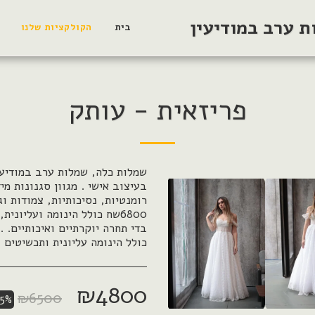
 ערב במודיעין
בית
הקולקציות שלנו
פריזאית - עותק
שמלות כלה, שמלות ערב במודיעי
בעיצוב אישי . מגוון סגנונות מי
6800שח כולל הינומה ועליונ
בדי תחרה יוקרתיים ואיכותיים. .
כולל הינומה עליונית ותכשיטים .
₪
4800
₪
6500
15%