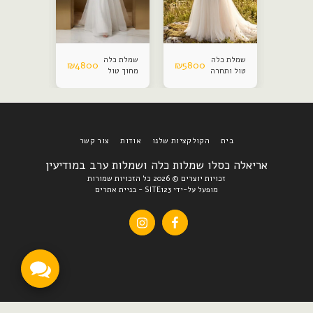
שמלת כלה
שמלת כלה
שמלת כלה
₪
4800
₪
5800
₪
480
טול ותחרה
מחוך טול
סאטן
נפח
ותחרה
בית
הקולקציות שלנו
אודות
צור קשר
אריאלה כסלו שמלות כלה ושמלות ערב במודיעין
זכויות יוצרים © 2026 כל הזכויות שמורות
מופעל על-ידי
SITE123
-
בניית אתרים