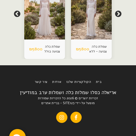
שמלת כלה
שמלת כלה
שמלת כלה
₪
5800
₪
5800
₪
5800
צנועה - ללא
צנועה כולל
צנועה
חצאית
חצאית
הפתעה
הפתעה
בית
הקולקציות שלנו
אודות
צור קשר
אריאלה כסלו שמלות כלה ושמלות ערב במודיעין
זכויות יוצרים © 2026 כל הזכויות שמורות
מופעל על-ידי
SITE123
-
בניית אתרים